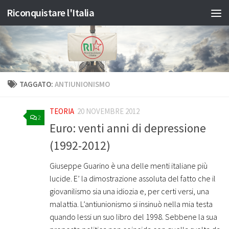
Riconquistare l'Italia
Salta al contenuto
TAGGATO:
ANTIUNIONISMO
TEORIA
20 NOVEMBRE 2012
2
Euro: venti anni di depressione
(1992-2012)
Giuseppe Guarino è una delle menti italiane più
lucide. E’ la dimostrazione assoluta del fatto che il
giovanilismo sia una idiozia e, per certi versi, una
malattia. L’antiunionismo si insinuò nella mia testa
quando lessi un suo libro del 1998. Sebbene la sua