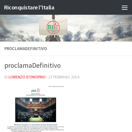
Riconquistare l'Italia
Salta al contenuto
PROCLAMADEFINITIVO
proclamaDefinitivo
DI
LORENZO D'ONOFRIO
·
27 FEBBRAIO 2014