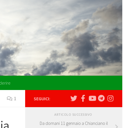
derire
1
SEGUICI:
ARTICOLO SUCCESSIVO
ia
Da domani 11 gennaio a Chianciano il