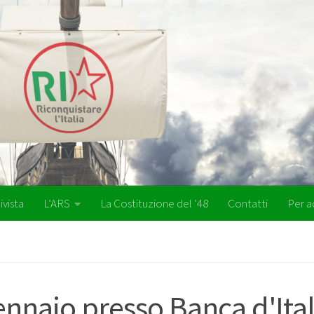
ivista
L’ARS
La Costituzione del ’48
Contatti
Per a
ennaio presso Banca d'Ital