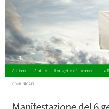
Salta al contenuto
Chi siamo
Statuto
Il progetto e i documenti
La R
COMUNICATI
Manifestazione del 6 g