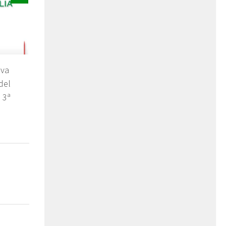
ova
 del
 3ª