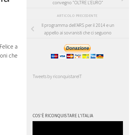
convegno "OLTRE L'EURO"
ARTICOLO PRECEDENTE
Il programma dell’ARS per il 2014 e un
appello ai sovranisti che ci seguono
Felice a
ioni che
Tweets by riconquistareIT
COS’È RICONQUISTARE L’ITALIA
Video
Player