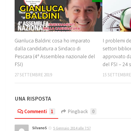
Gianluca Baldini: cosa ho imparato
I problemi del
dalla candidatura a Sindaco di
settori bibli
Pescara (4ª Assemblea nazionale del
approvato da
FSI)
del FSI – 24
27 SETTEMBRE 2019
15 SETTEMBRE
UNA RISPOSTA
Commenti
1
Pingback
0
SilvanoS
5 Gennaio 2014 alle 7:57