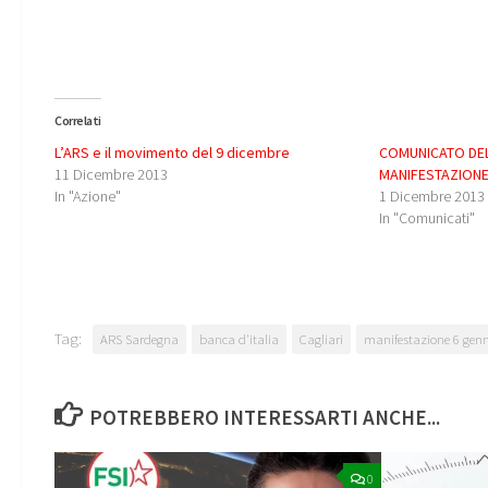
Correlati
L’ARS e il movimento del 9 dicembre
COMUNICATO DEL
11 Dicembre 2013
MANIFESTAZIONE 
In "Azione"
1 Dicembre 2013
In "Comunicati"
Tag:
ARS Sardegna
banca d'italia
Cagliari
manifestazione 6 gen
POTREBBERO INTERESSARTI ANCHE...
0