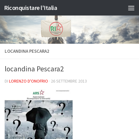
Riconquistare l'Italia
Salta al contenuto
LOCANDINA PESCARA2
locandina Pescara2
DI
LORENZO D'ONOFRIO
·
26 SETTEMBRE 2013