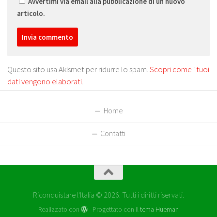
Avvertimi via email alla pubblicazione di un nuovo
articolo.
Questo sito usa Akismet per ridurre lo spam.
Scopri come i tuoi
dati vengono elaborati
.
Home
Contatti
Riconquistare l'Italia © 2026. Tutti i diritti riservati.
Realizzato con
- Progettato con il
tema Hueman