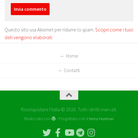
Questo sito usa Akismet per ridurre lo spam.
Scopri come i tuoi
dati vengono elaborati
.
Home
Contatti
Riconquistare l'Italia © 2026. Tutti i diritti riservati.
Realizzato con
- Progettato con il
tema Hueman