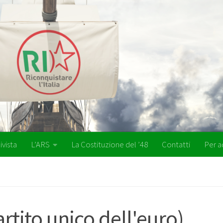
ivista
L’ARS
La Costituzione del ’48
Contatti
Per a
rtito unico dell'euro)