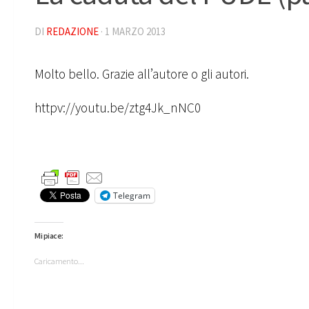
DI
REDAZIONE
·
1 MARZO 2013
Molto bello. Grazie all’autore o gli autori.
httpv://youtu.be/ztg4Jk_nNC0
Telegram
Mi piace:
Caricamento...