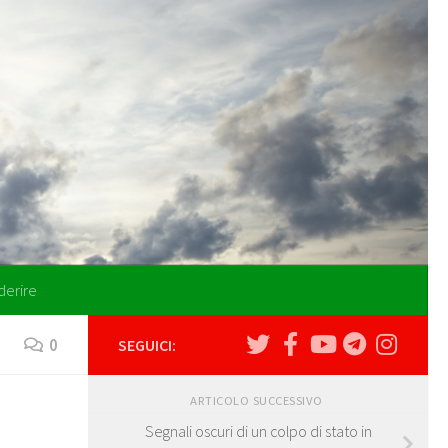
derire
0
SEGUICI:
ARTICOLO SUCCESSIVO
Segnali oscuri di un colpo di stato in