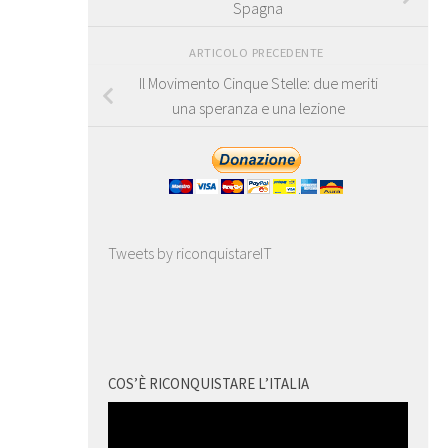
Spagna
ARTICOLO PRECEDENTE
Il Movimento Cinque Stelle: due meriti
una speranza e una lezione
Tweets by riconquistareIT
COS’È RICONQUISTARE L’ITALIA
Video
Player