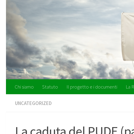
Salta al contenuto
Chi siamo
Statuto
Il progetto e i documenti
La R
UNCATEGORIZED
La caduta del PUDE (pa