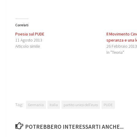
Correlati
Poesia sul PUDE
Il Movimento Cin
11 Agosto 2013
speranza e una 
Articolo simile
26 Febbraio 201
In "Teoria"
Tag:
Germania
Italia
partito unico dell'euro
PUDE
POTREBBERO INTERESSARTI ANCHE...