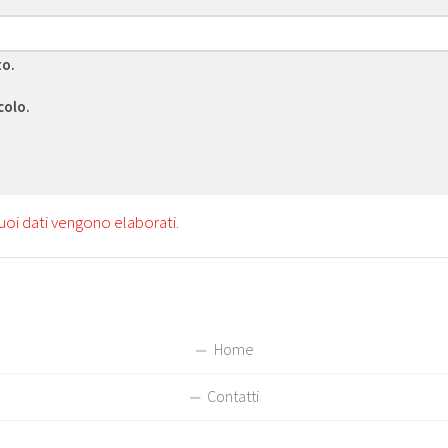
to.
colo.
uoi dati vengono elaborati
.
Home
Contatti