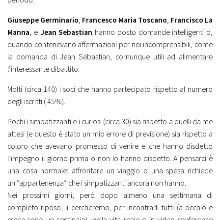
Giuseppe Germinario
,
Francesco Maria Toscano
,
Francisco La
Manna
, e
Jean Sebastian
hanno posto domande intelligenti o,
quando contenevano affermazioni per noi incomprensibili, come
la domanda di Jean Sebastian, comunque utili ad alimentare
l’interessante dibattito.
Molti (circa 140) i soci che hanno partecipato rispetto al numero
degli iscritti ( 45%).
Pochi i simpatizzanti e i curiosi (circa 30) sia rispetto a quelli da me
attesi (e questo è stato un mio errore di previsione) sia rispetto a
coloro che avevano promesso di venire e che hanno disdetto
l’impegno il giorno prima o non lo hanno disdetto. A pensarci è
una cosa normale: affrontare un viaggio o una spesa richiede
un'”appartenenza” che i simpatizzanti ancora non hanno.
Nei prossimi giorni, però dopo almeno una settimana di
completo riposo, li cercheremo, per incontrarli tutti (a occhio e
croce sono un centinaio), nella vita reale o in video-conferenze