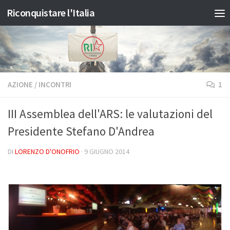
Riconquistare l'Italia
Salta al contenuto
AZIONE
/
INCONTRI
1
III Assemblea dell'ARS: le valutazioni del
Presidente Stefano D'Andrea
DI
LORENZO D'ONOFRIO
·
9 GIUGNO 2014