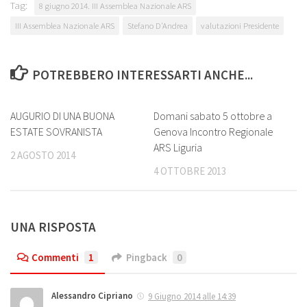
Tag:
8 giugno 2014. III Assemblea Nazionale ARS
III Assemblea Nazionale ARS
Stefano D'Andrea
valutazioni Presidente
POTREBBERO INTERESSARTI ANCHE...
2
0
AUGURIO DI UNA BUONA
Domani sabato 5 ottobre a
ESTATE SOVRANISTA
Genova Incontro Regionale
ARS Liguria
2 AGOSTO 2014
4 OTTOBRE 2013
UNA RISPOSTA
Commenti
1
Pingback
0
Alessandro Cipriano
9 Giugno 2014 alle 14:39