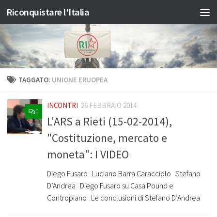
Riconquistare l'Italia
Salta al contenuto
TAGGATO:
UNIONE ERUOPEA
INCONTRI
26 FEBBRAIO 2014
0
L'ARS a Rieti (15-02-2014),
"Costituzione, mercato e
moneta": I VIDEO
Diego Fusaro Luciano Barra Caracciolo Stefano
D’Andrea Diego Fusaro su Casa Pound e
Contropiano Le conclusioni di Stefano D’Andrea