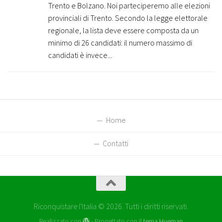
Trento e Bolzano. Noi parteciperemo alle elezioni
provinciali di Trento. Secondo la legge elettorale
regionale, la lista deve essere composta da un
minimo di 26 candidati: il numero massimo di
candidati è invece...
Home
Contatti
Riconquistare l'Italia © 2026. Tutti i diritti riservati.
Realizzato con
- Progettato con il
tema Hueman