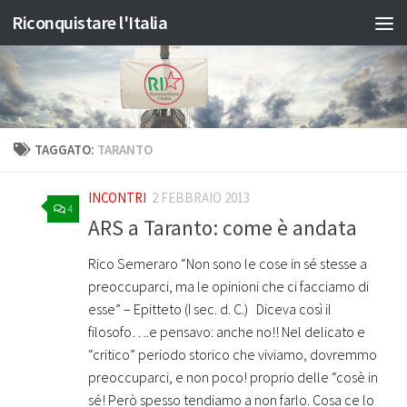
Riconquistare l'Italia
Salta al contenuto
TAGGATO:
TARANTO
INCONTRI
2 FEBBRAIO 2013
4
ARS a Taranto: come è andata
Rico Semeraro “Non sono le cose in sé stesse a
preoccuparci, ma le opinioni che ci facciamo di
esse” – Epitteto (I sec. d. C.) Diceva così il
filosofo….e pensavo: anche no!! Nel delicato e
“critico” periodo storico che viviamo, dovremmo
preoccuparci, e non poco! proprio delle “cosè in
sé! Però spesso tendiamo a non farlo. Cosa ce lo