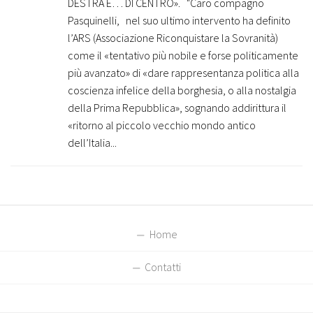
DESTRA E… DI CENTRO». "Caro compagno
Pasquinelli, nel suo ultimo intervento ha definito
l’ARS (Associazione Riconquistare la Sovranità)
come il «tentativo più nobile e forse politicamente
più avanzato» di «dare rappresentanza politica alla
coscienza infelice della borghesia, o alla nostalgia
della Prima Repubblica», sognando addirittura il
«ritorno al piccolo vecchio mondo antico
dell’Italia...
Home
Contatti