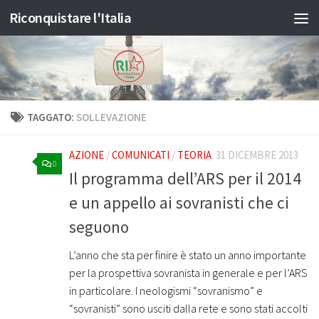
Riconquistare l'Italia
Salta al contenuto
TAGGATO:
SOLLEVAZIONE
AZIONE
/
COMUNICATI
/
TEORIA
31 DICEMBRE 2013
0
Il programma dell’ARS per il 2014
e un appello ai sovranisti che ci
seguono
L’anno che sta per finire è stato un anno importante
per la prospettiva sovranista in generale e per l’ARS
in particolare. I neologismi “sovranismo” e
“sovranisti” sono usciti dalla rete e sono stati accolti