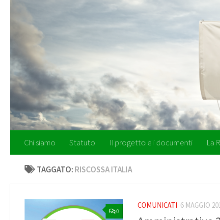
Salta al contenuto
Chi siamo
Statuto
Il progetto e i documenti
La R
TAGGATO:
RISCOSSA ITALIA
COMUNICATI
6 MAGGIO 20
0