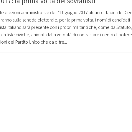
17: la prima volta dei sovranisti
le elezioni amministrative dell’11 giugno 2017 alcuni cittadini del Cen
eranno sulla scheda elettorale, per la prima volta, i nomi di candidati
anista Italiano sarà presente con i propri militanti che, come da Statut
n liste civiche, animati dalla volontà di contrastare i centri di potere
oni del Partito Unico che da oltre...