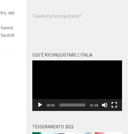
tro, del
Tweets by riconquistareIT
o, hanno
 facenti
COS’È RICONQUISTARE L’ITALIA
Video
Player
00:00
01:49
TESSERAMENTO 2022