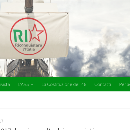
ivista
L’ARS
La Costituzione del ’48
Contatti
Per a
17