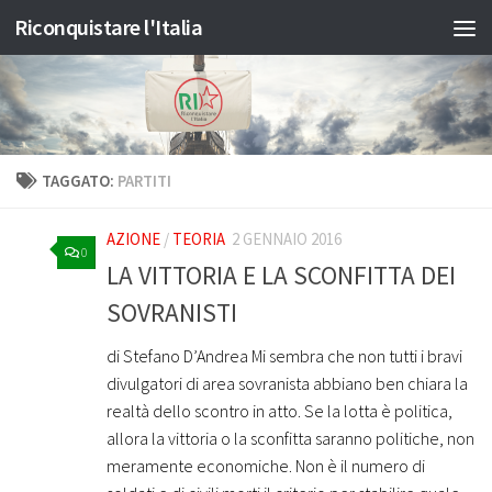
Riconquistare l'Italia
Salta al contenuto
TAGGATO:
PARTITI
AZIONE
/
TEORIA
2 GENNAIO 2016
0
LA VITTORIA E LA SCONFITTA DEI
SOVRANISTI
di Stefano D’Andrea Mi sembra che non tutti i bravi
divulgatori di area sovranista abbiano ben chiara la
realtà dello scontro in atto. Se la lotta è politica,
allora la vittoria o la sconfitta saranno politiche, non
meramente economiche. Non è il numero di