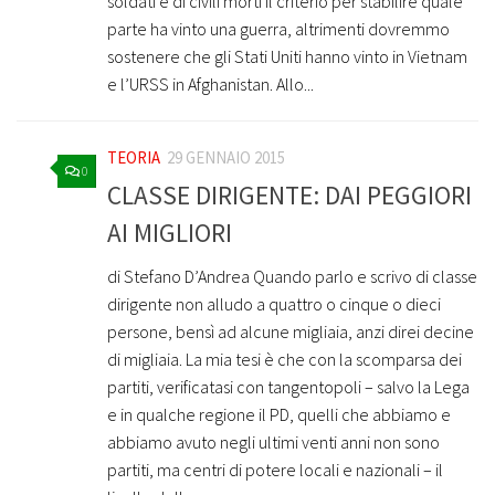
soldati e di civili morti il criterio per stabilire quale
parte ha vinto una guerra, altrimenti dovremmo
sostenere che gli Stati Uniti hanno vinto in Vietnam
e l’URSS in Afghanistan. Allo...
TEORIA
29 GENNAIO 2015
0
CLASSE DIRIGENTE: DAI PEGGIORI
AI MIGLIORI
di Stefano D’Andrea Quando parlo e scrivo di classe
dirigente non alludo a quattro o cinque o dieci
persone, bensì ad alcune migliaia, anzi direi decine
di migliaia. La mia tesi è che con la scomparsa dei
partiti, verificatasi con tangentopoli – salvo la Lega
e in qualche regione il PD, quelli che abbiamo e
abbiamo avuto negli ultimi venti anni non sono
partiti, ma centri di potere locali e nazionali – il