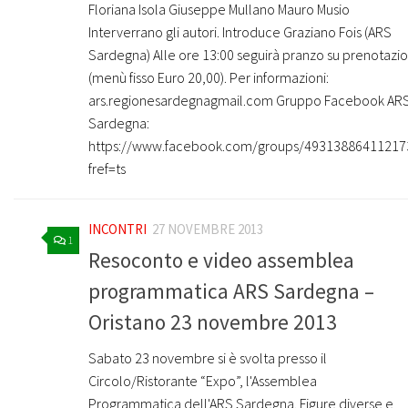
Floriana Isola Giuseppe Mullano Mauro Musio
Interverrano gli autori. Introduce Graziano Fois (ARS
Sardegna) Alle ore 13:00 seguirà pranzo su prenotazi
(menù fisso Euro 20,00). Per informazioni:
ars.regionesardegnagmail.com Gruppo Facebook AR
Sardegna:
https://www.facebook.com/groups/49313886411217
fref=ts
INCONTRI
27 NOVEMBRE 2013
1
Resoconto e video assemblea
programmatica ARS Sardegna –
Oristano 23 novembre 2013
Sabato 23 novembre si è svolta presso il
Circolo/Ristorante “Expo”, l'Assemblea
Programmatica dell'ARS Sardegna. Figure diverse e