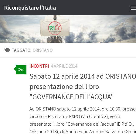
Riconquistare l'Italia
Salta al contenuto
TAGGATO:
ORISTANO
INCONTRI
4 APRILE 2014
0
Sabato 12 aprile 2014 ad ORISTANO
presentazione del libro
"GOVERNANCE DELL'ACQUA"
Ad ORISTANO sabato 12 aprile 2014, ore 10:30, presso 
Circolo – Ristorante EXPO (Via Cilento 3), verrà
presentato il libro “Governance dell’acqua” (E.P.d’O.,
Oristano 2013), di: Mauro Fenu Antonio Salvatore Gata