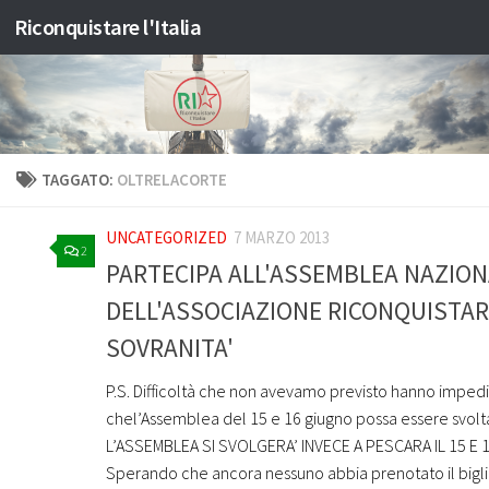
Riconquistare l'Italia
Salta al contenuto
TAGGATO:
OLTRELACORTE
UNCATEGORIZED
7 MARZO 2013
2
PARTECIPA ALL'ASSEMBLEA NAZION
DELL'ASSOCIAZIONE RICONQUISTAR
SOVRANITA'
P.S. Difficoltà che non avevamo previsto hanno imped
chel’Assemblea del 15 e 16 giugno possa essere svol
L’ASSEMBLEA SI SVOLGERA’ INVECE A PESCARA IL 15 E
Sperando che ancora nessuno abbia prenotato il bigli