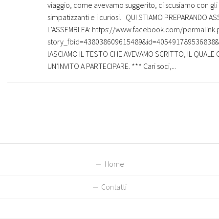
viaggio, come avevamo suggerito, ci scusiamo con gli isc
simpatizzanti e i curiosi. QUI STIAMO PREPARANDO AS
L’ASSEMBLEA: https://www.facebook.com/permalink.
story_fbid=438038609615489&id=405491789536838&n
lASCIAMO IL TESTO CHE AVEVAMO SCRITTO, IL QUALE
UN’INVITO A PARTECIPARE. *** Cari soci,...
Home
Contatti