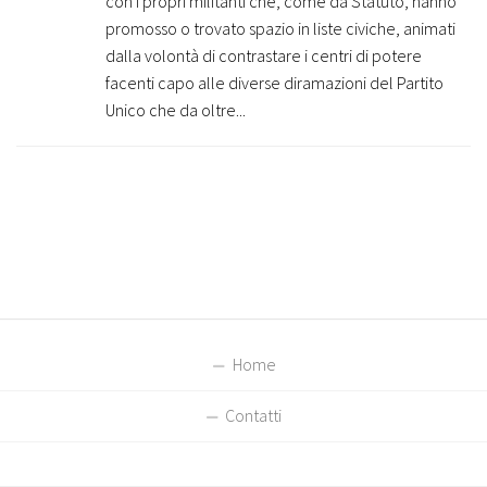
con i propri militanti che, come da Statuto, hanno
promosso o trovato spazio in liste civiche, animati
dalla volontà di contrastare i centri di potere
facenti capo alle diverse diramazioni del Partito
Unico che da oltre...
Home
Contatti