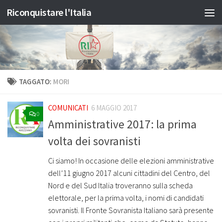
Riconquistare l'Italia
Salta al contenuto
TAGGATO:
MORI
COMUNICATI
6 MAGGIO 2017
0
Amministrative 2017: la prima
volta dei sovranisti
Ci siamo! In occasione delle elezioni amministrative
dell’11 giugno 2017 alcuni cittadini del Centro, del
Nord e del Sud Italia troveranno sulla scheda
elettorale, per la prima volta, i nomi di candidati
sovranisti. Il Fronte Sovranista Italiano sarà presente