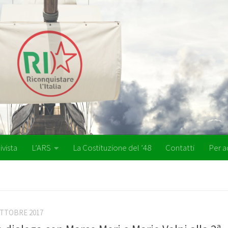
ivista
L’ARS
La Costituzione del ’48
Contatti
Per a
OTTOBRE 2017