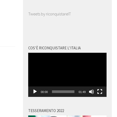
Tweets by riconquistareIT
COS’È RICONQUISTARE L’ITALIA
Video
Player
00:00
01:49
TESSERAMENTO 2022