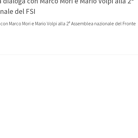
dialoga con Marco Mori e Mario Volpi alla 2ª
ale del FSI
con Marco Mori e Mario Volpi alla 2ª Assemblea nazionale del Fronte