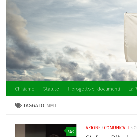
Salta al contenuto
Chi siamo
Statuto
Il progetto e i documenti
La R
TAGGATO:
MMT
AZIONE
/
COMUNICATI
5 
0