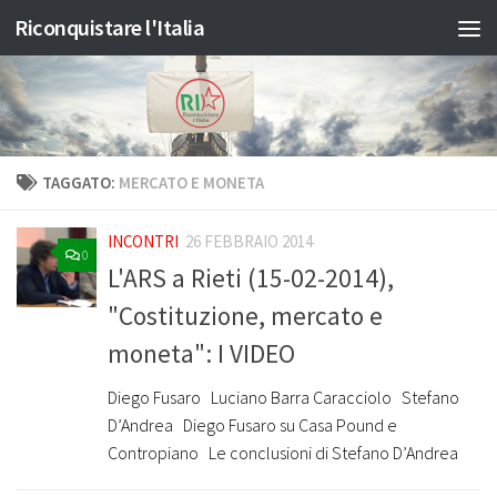
Riconquistare l'Italia
Salta al contenuto
TAGGATO:
MERCATO E MONETA
INCONTRI
26 FEBBRAIO 2014
0
L'ARS a Rieti (15-02-2014),
"Costituzione, mercato e
moneta": I VIDEO
Diego Fusaro Luciano Barra Caracciolo Stefano
D’Andrea Diego Fusaro su Casa Pound e
Contropiano Le conclusioni di Stefano D’Andrea