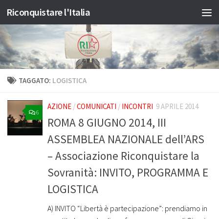
Riconquistare l'Italia
Salta al contenuto
TAGGATO:
LOGISTICA
AZIONE
/
COMUNICATI
/
INCONTRI
9 APRILE 2014
6
ROMA 8 GIUGNO 2014, III
ASSEMBLEA NAZIONALE dell’ARS
– Associazione Riconquistare la
Sovranità: INVITO, PROGRAMMA E
LOGISTICA
A) INVITO “Libertà è partecipazione”: prendiamo in