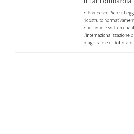
Il Tar Lombardia
di Francesco Picozzi Legg
ricostruito normativamente
questione è sorta in quanto
l’internazionalizzazione deg
magistrale e di Dottorato 