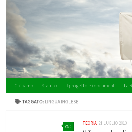
Salta al contenuto
Chi siamo
Statuto
Il progetto e i documenti
La R
TAGGATO:
LINGUA INGLESE
TEORIA
21 LUGLIO 2013
0