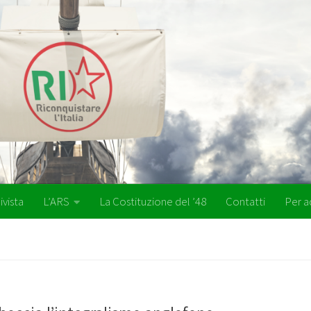
ivista
L’ARS
La Costituzione del ’48
Contatti
Per a