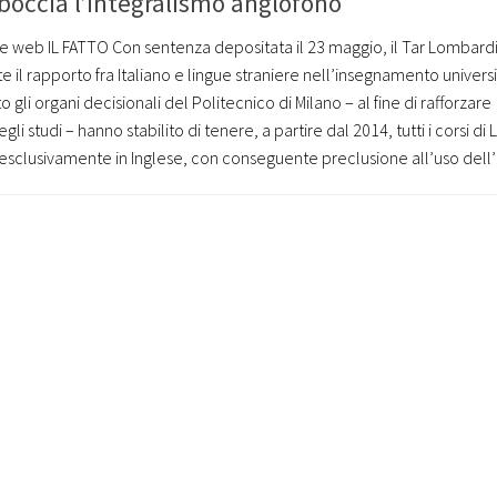
 boccia l’integralismo anglofono
e web IL FATTO Con sentenza depositata il 23 maggio, il Tar Lombard
 il rapporto fra Italiano e lingue straniere nell’insegnamento universi
 gli organi decisionali del Politecnico di Milano – al fine di rafforzare
li studi – hanno stabilito di tenere, a partire dal 2014, tutti i corsi di
esclusivamente in Inglese, con conseguente preclusione all’uso dell’It