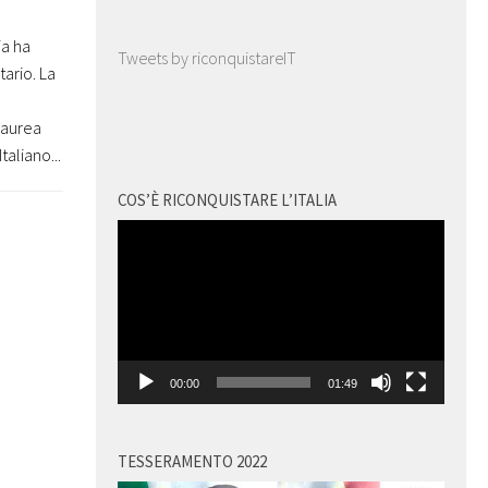
ia ha
Tweets by riconquistareIT
tario. La
 Laurea
aliano...
COS’È RICONQUISTARE L’ITALIA
Video
Player
00:00
01:49
TESSERAMENTO 2022