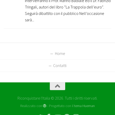
Interverranno il Prof. Marino Badiale ed il Dr. Fabrizio
Tringali, autori del libro “La Trappola dell’euro“.
Seguirà dibattito con il pubblico Nell’occasione
sarà...
Home
Contatti
Riconquistare l'Italia © 2026. Tutti i diritti riservati.
Realizzato con
- Progettato con il
tema Hueman