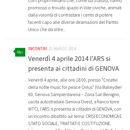
con i propri militanti che, come da Statuto, hanno
promosso o trovato spazio in liste civiche, animati
dalla volontà di contrastare i centri di potere
facenti capo alle diverse diramazioni del Partito
Unico che da oltre...
INCONTRI
21 MARZO 2014
0
Venerdì 4 aprile 2014 l'ARS si
presenta ai cittadini di GENOVA
Venerdì 4 aprile, alle ore 18:00, presso “Creativi
della notte music for peace Onlus” (Via Balleydier
60, Genova Sampierdarena – Zona San Benigno,
uscita autostradale Genova Ovest, a fianco torre
WTC), l’ARS si presenta ai cittadini di GENOVA, con
un incontro dibattito sul tema: CRISI ECONOMICA E
STATO SOCIALE, TRATTATI E COSTITUZIONE.