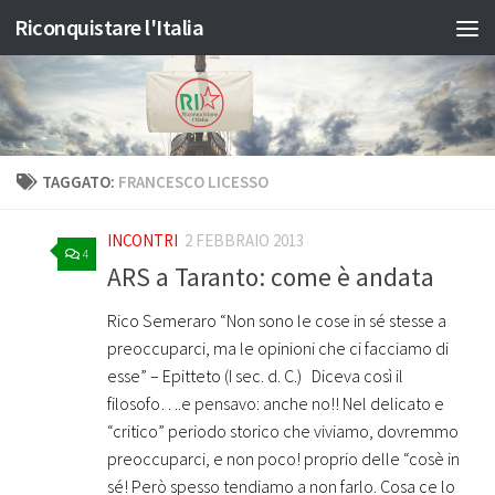
Riconquistare l'Italia
Salta al contenuto
TAGGATO:
FRANCESCO LICESSO
INCONTRI
2 FEBBRAIO 2013
4
ARS a Taranto: come è andata
Rico Semeraro “Non sono le cose in sé stesse a
preoccuparci, ma le opinioni che ci facciamo di
esse” – Epitteto (I sec. d. C.) Diceva così il
filosofo….e pensavo: anche no!! Nel delicato e
“critico” periodo storico che viviamo, dovremmo
preoccuparci, e non poco! proprio delle “cosè in
sé! Però spesso tendiamo a non farlo. Cosa ce lo