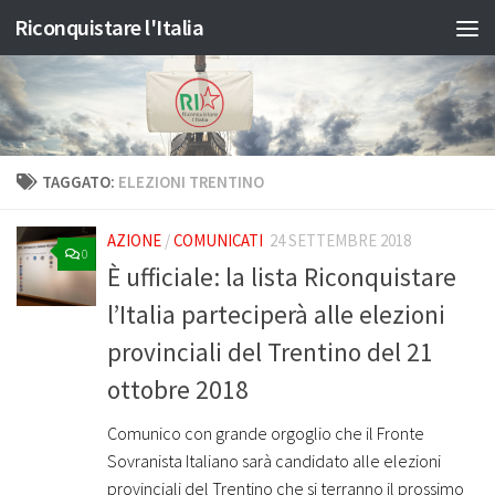
Riconquistare l'Italia
Salta al contenuto
TAGGATO:
ELEZIONI TRENTINO
AZIONE
/
COMUNICATI
24 SETTEMBRE 2018
0
È ufficiale: la lista Riconquistare
l’Italia parteciperà alle elezioni
provinciali del Trentino del 21
ottobre 2018
Comunico con grande orgoglio che il Fronte
Sovranista Italiano sarà candidato alle elezioni
provinciali del Trentino che si terranno il prossimo