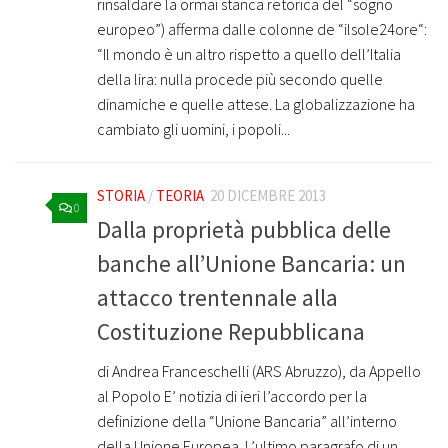
rinsaldare la ormai stanca retorica del “sogno
europeo”) afferma dalle colonne de “ilsole24ore“:
“Il mondo è un altro rispetto a quello dell’Italia
della lira: nulla procede più secondo quelle
dinamiche e quelle attese. La globalizzazione ha
cambiato gli uomini, i popoli...
STORIA
/
TEORIA
20 DICEMBRE 2013
0
Dalla proprietà pubblica delle
banche all’Unione Bancaria: un
attacco trentennale alla
Costituzione Repubblicana
di Andrea Franceschelli (ARS Abruzzo), da Appello
al Popolo E’ notizia di ieri l’accordo per la
definizione della “Unione Bancaria” all’interno
della Unione Europea. L’ultimo paragrafo di un