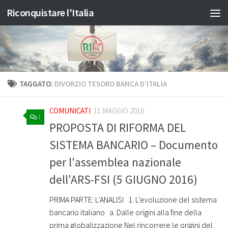
Riconquistare l'Italia
Salta al contenuto
TAGGATO:
DIVORZIO TESORO BANCA D’ITALIA
COMUNICATI
11 MAGGIO 2016
1
PROPOSTA DI RIFORMA DEL
SISTEMA BANCARIO – Documento
per l'assemblea nazionale
dell'ARS-FSI (5 GIUGNO 2016)
PRIMA PARTE: L’ANALISI ­ ­ 1. L’evoluzione del sistema
bancario italiano ­ ­ a. Dalle origini alla fine della
prima globalizzazione Nel rincorrere le origini del