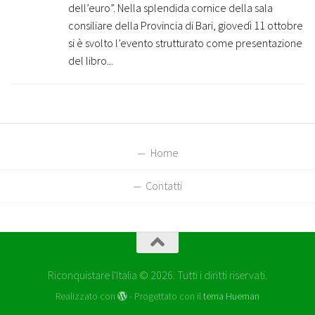
dell’euro”. Nella splendida cornice della sala
consiliare della Provincia di Bari, giovedì 11 ottobre
si è svolto l’evento strutturato come presentazione
del libro...
Home
Contatti
Riconquistare l'Italia © 2026. Tutti i diritti riservati.
Realizzato con
- Progettato con il
tema Hueman