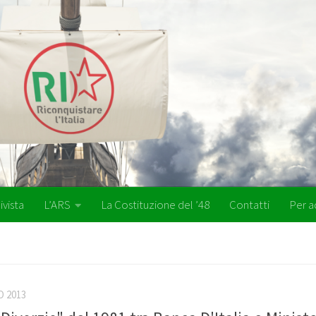
ivista
L’ARS
La Costituzione del ’48
Contatti
Per a
O 2013