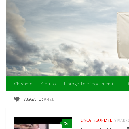
Salta al contenuto
Chi siamo
Statuto
Il progetto e i documenti
La R
TAGGATO:
AREL
UNCATEGORIZED
9 MARZ
1