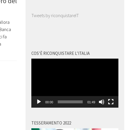
ero del
Tweets by riconquistareIT
allora
 Banca
i fa
a
COS’È RICONQUISTARE L’ITALIA
Video
Player
00:00
01:49
TESSERAMENTO 2022