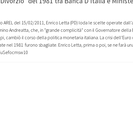
"Divorzio" del 1981 tra Banca D'Italia e Minist
 AREL del 15/02/2011, Enrico Letta (PD) loda le scelte operate dall’
mino Andreatta, che, in “grande complicità” con il Governatore della
pi, cambiò il corso della politica monetaria italiana. La crisi dell’Euro c
te nel 1981 furono sbagliate. Enrico Letta, prima o poi, se ne farà un
be/uSefocmsw10