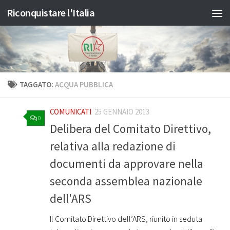
Riconquistare l'Italia
Salta al contenuto
TAGGATO:
ACQUA PUBBLICA
COMUNICATI
25 GENNAIO 2013
0
Delibera del Comitato Direttivo,
relativa alla redazione di
documenti da approvare nella
seconda assemblea nazionale
dell'ARS
Il Comitato Direttivo dell’ARS, riunito in seduta