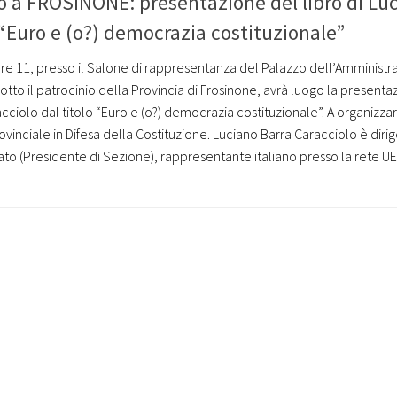
o a FROSINONE: presentazione del libro di Lu
 “Euro e (o?) democrazia costituzionale”
re 11, presso il Salone di rappresentanza del Palazzo dell’Amministr
sotto il patrocinio della Provincia di Frosinone, avrà luogo la presenta
acciolo dal titolo “Euro e (o?) democrazia costituzionale”. A organizza
rovinciale in Difesa della Costituzione. Luciano Barra Caracciolo è diri
tato (Presidente di Sezione), rappresentante italiano presso la rete UE